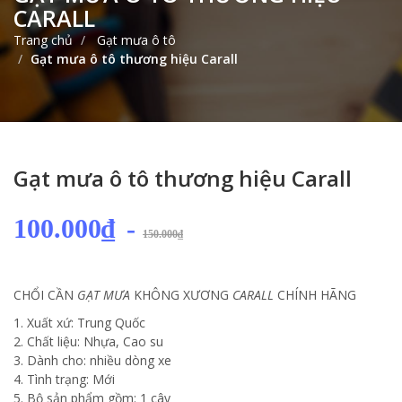
CARALL
Trang chủ
Gạt mưa ô tô
Gạt mưa ô tô thương hiệu Carall
Gạt mưa ô tô thương hiệu Carall
100.000₫
-
150.000₫
CHỔI CẦN
GẠT MƯA
KHÔNG XƯƠNG
CARALL
CHÍNH HÃNG
1. Xuất xứ: Trung Quốc
2. Chất liệu: Nhựa, Cao su
3. Dành cho: nhiều dòng xe
4. Tình trạng: Mới
5. Bộ sản phẩm gồm: 1 cây