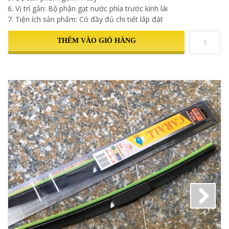
6. Vị trí gắn: Bộ phận gạt nước phía trước kính lái
7. Tiện ích sản phẩm: Có đầy đủ chi tiết lắp đặt
THÊM VÀO GIỎ HÀNG
Next