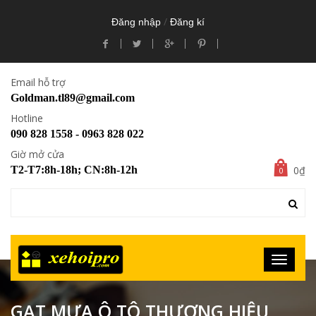
/
Đăng nhập
Đăng kí
Email hỗ trợ
Goldman.tl89@gmail.com
Hotline
090 828 1558 - 0963 828 022
Giờ mở cửa
0₫
T2-T7:8h-18h; CN:8h-12h
0
GẠT MƯA Ô TÔ THƯƠNG HIỆU