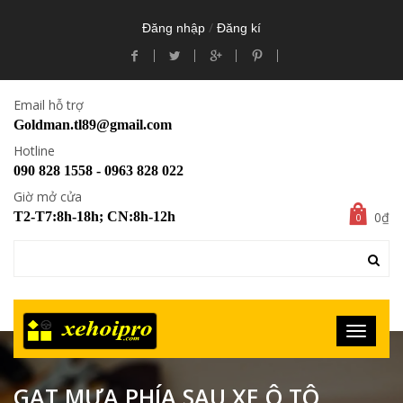
/
Đăng nhập
Đăng kí
Email hỗ trợ
Goldman.tl89@gmail.com
Hotline
090 828 1558 - 0963 828 022
Giờ mở cửa
0₫
T2-T7:8h-18h; CN:8h-12h
0
GẠT MƯA PHÍA SAU XE Ô TÔ