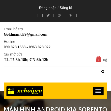
/
Đăng nhập
Đăng kí
Email hỗ trợ
Goldman.tl89@gmail.com
Hotline
090 828 1558 - 0963 828 022
Giờ mở cửa
0₫
T2-T7:8h-18h; CN:8h-12h
0
MÀN HÌNH ANDROID KIA SORENTO