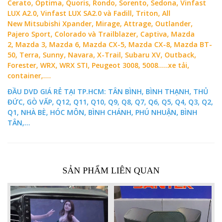
Cerato, Optima, Quoris, Rondo, Sorento, Sedona, Vinfast
LUX A2.0, Vinfast LUX SA2.0 và Fadill, Triton, All
New Mitsubishi Xpander, Mirage, Attrage, Outlander,
Pajero Sport, Colorado và Trailblazer, Captiva, Mazda
2, Mazda 3, Mazda 6, Mazda CX-5, Mazda CX-8, Mazda BT-
50, Terra, Sunny, Navara, X-Trail, Subaru XV, Outback,
Forester, WRX, WRX STI, Peugeot 3008, 5008.....xe tải,
container,....
ĐẦU DVD GIÁ RẺ TẠI TP.HCM: TÂN BÌNH, BÌNH THẠNH, THỦ
ĐỨC, GÒ VẤP, Q12, Q11, Q10, Q9, Q8, Q7, Q6, Q5, Q4, Q3, Q2,
Q1, NHÀ BÈ, HÓC MÔN, BÌNH CHÁNH, PHÚ NHUẬN, BÌNH
TÂN,...
SẢN PHẨM LIÊN QUAN