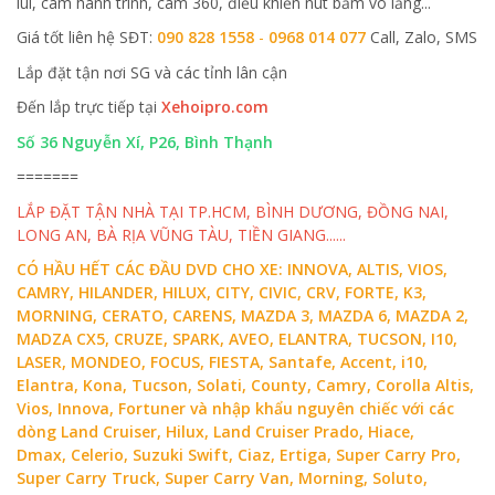
lùi, cam hành trình, cam 360, điều khiển nút bấm vô lăng...
Giá tốt liên hệ SĐT:
090 828 1558
-
0968 014 077
Call, Zalo, SMS
Lắp đặt tận nơi SG và các tỉnh lân cận
Đến lắp trực tiếp tại
Xehoipro.com
Số 36 Nguyễn Xí, P26, Bình Thạnh
=======
LẮP ĐẶT TẬN NHÀ TẠI TP.HCM, BÌNH DƯƠNG, ĐỒNG NAI,
LONG AN, BÀ RỊA VŨNG TÀU, TIỀN GIANG......
CÓ HẦU HẾT CÁC ĐẦU DVD CHO XE: INNOVA, ALTIS, VIOS,
CAMRY, HILANDER, HILUX, CITY, CIVIC, CRV, FORTE, K3,
MORNING, CERATO, CARENS, MAZDA 3, MAZDA 6, MAZDA 2,
MADZA CX5, CRUZE, SPARK, AVEO, ELANTRA, TUCSON, I10,
LASER, MONDEO, FOCUS, FIESTA, Santafe, Accent, i10,
Elantra, Kona, Tucson, Solati, County, Camry, Corolla Altis,
Vios, Innova, Fortuner và nhập khẩu nguyên chiếc với các
dòng Land Cruiser, Hilux, Land Cruiser Prado, Hiace,
Dmax, Celerio, Suzuki Swift, Ciaz, Ertiga, Super Carry Pro,
Super Carry Truck, Super Carry Van, Morning, Soluto,