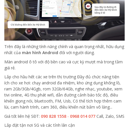
Trên đây là những tính năng chính và quan trọng nhất, hữu dụng
nhất của
màn hình Android
đối với người dùng.
Màn android ô tô với độ bền cao và cực kỳ mượt mà trong tầm
giá rẻ.
Lắp cho hầu hết các xe trên thị trường Đầy đủ chức năng tiện
ích cho xe hơi: chạy android đa nhiệm, kho ứng dụng khổng lồ,
ram 2Gb/3Gb/4Ggb, rom 32Gb/64Gb, nghe nhạc, youtube, xem
tivi online, 4G thu phát wifi, dẫn đường cảnh báo tốc độ, điều
khiển giọng nói, bluetooth, FM, Usb, Có thể tích hợp thêm cam
lùi, cam hành trình, cam 360, điều khiển nút bấm vô lăng...
Giá tốt liên hệ SĐT:
090 828 1558
-
0968 014 077
Call, Zalo, SMS
Lắp đặt tận nơi SG và các tỉnh lân cận