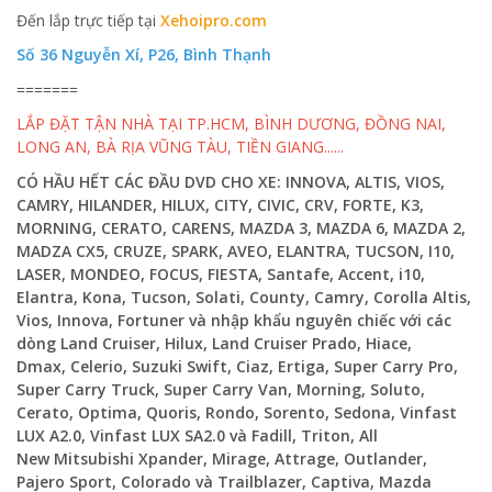
Đến lắp trực tiếp tại
Xehoipro.com
Số 36 Nguyễn Xí, P26, Bình Thạnh
=======
LẮP ĐẶT TẬN NHÀ TẠI TP.HCM, BÌNH DƯƠNG, ĐỒNG NAI,
LONG AN, BÀ RỊA VŨNG TÀU, TIỀN GIANG......
CÓ HẦU HẾT CÁC ĐẦU DVD CHO XE: INNOVA, ALTIS, VIOS,
CAMRY, HILANDER, HILUX, CITY, CIVIC, CRV, FORTE, K3,
MORNING, CERATO, CARENS, MAZDA 3, MAZDA 6, MAZDA 2,
MADZA CX5, CRUZE, SPARK, AVEO, ELANTRA, TUCSON, I10,
LASER, MONDEO, FOCUS, FIESTA, Santafe, Accent, i10,
Elantra, Kona, Tucson, Solati, County, Camry, Corolla Altis,
Vios, Innova, Fortuner và nhập khẩu nguyên chiếc với các
dòng Land Cruiser, Hilux, Land Cruiser Prado, Hiace,
Dmax, Celerio, Suzuki Swift, Ciaz, Ertiga, Super Carry Pro,
Super Carry Truck, Super Carry Van, Morning, Soluto,
Cerato, Optima, Quoris, Rondo, Sorento, Sedona, Vinfast
LUX A2.0, Vinfast LUX SA2.0 và Fadill, Triton, All
New Mitsubishi Xpander, Mirage, Attrage, Outlander,
Pajero Sport, Colorado và Trailblazer, Captiva, Mazda