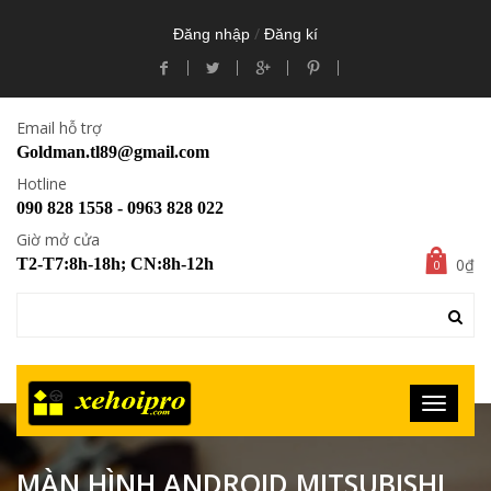
/
Đăng nhập
Đăng kí
Email hỗ trợ
Goldman.tl89@gmail.com
Hotline
090 828 1558 - 0963 828 022
Giờ mở cửa
0₫
T2-T7:8h-18h; CN:8h-12h
0
MÀN HÌNH ANDROID MITSUBISHI