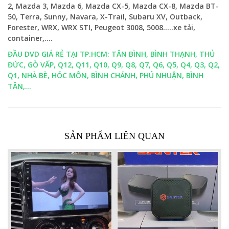
2, Mazda 3, Mazda 6, Mazda CX-5, Mazda CX-8, Mazda BT-
50, Terra, Sunny, Navara, X-Trail, Subaru XV, Outback,
Forester, WRX, WRX STI, Peugeot 3008, 5008.....xe tải,
container,....
ĐẦU DVD GIÁ RẺ TẠI TP.HCM: TÂN BÌNH, BÌNH THẠNH, THỦ
ĐỨC, GÒ VẤP, Q12, Q11, Q10, Q9, Q8, Q7, Q6, Q5, Q4, Q3, Q2,
Q1, NHÀ BÈ, HÓC MÔN, BÌNH CHÁNH, PHÚ NHUẬN, BÌNH
TÂN,...
SẢN PHẨM LIÊN QUAN