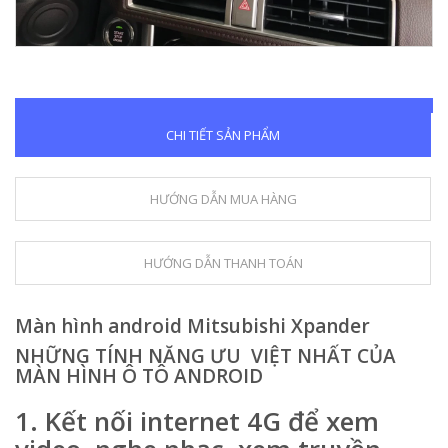
CHI TIẾT SẢN PHẨM
HƯỚNG DẪN MUA HÀNG
HƯỚNG DẪN THANH TOÁN
Màn hình android Mitsubishi Xpander
NHỮNG TÍNH NĂNG ƯU VIỆT NHẤT CỦA
MÀN HÌNH Ô TÔ ANDROID
1.
Kết nối internet 4G để xem