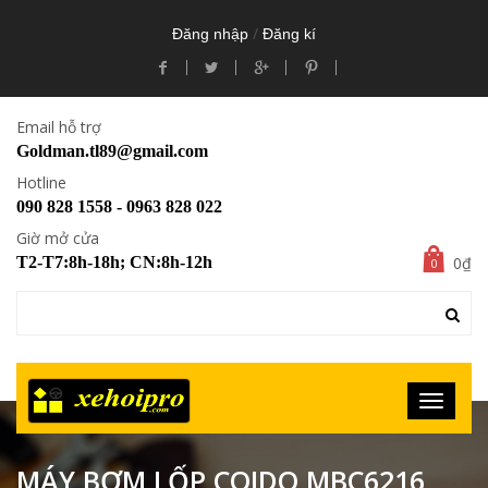
/
Đăng nhập
Đăng kí
Email hỗ trợ
Goldman.tl89@gmail.com
Hotline
090 828 1558 - 0963 828 022
Giờ mở cửa
0₫
T2-T7:8h-18h; CN:8h-12h
0
MÁY BƠM LỐP COIDO MBC6216