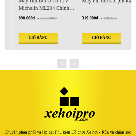
Máy Hút Bụi Ô Tô 12V
Máy hút bụi sạc pin loại 1
Michelin ML204 Chính
Hãng
890.000₫
-
319.000₫
-
1.150.000₫
380.000₫
GIỎ HÀNG
GIỎ HÀNG
Chuyên phân phối và lắp đặt Phụ kiện Đồ chơi Xe hơi - Rửa và chăm sóc