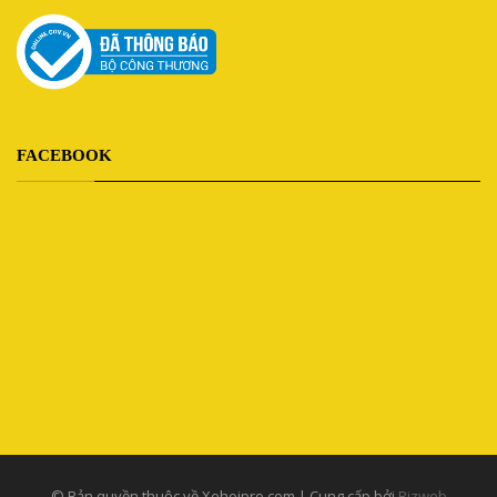
FACEBOOK
© Bản quyền thuộc về Xehoipro.com | Cung cấp bởi
Bizweb