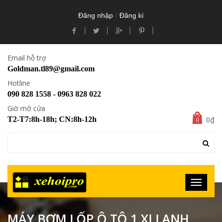
/
Đăng nhập
Đăng kí
Email hỗ trợ
Goldman.tl89@gmail.com
Hotline
090 828 1558 - 0963 828 022
Giờ mở cửa
0₫
T2-T7:8h-18h; CN:8h-12h
0
MÁY BƠM LỐP Ô TÔ 1 XI LANH