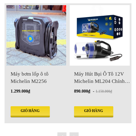
Máy bơm lốp ô tô
Máy Hút Bụi Ô Tô 12V
Michelin M2256
Michelin ML204 Chính
Hãng
1.299.000₫
890.000₫
-
1.150.000₫
GIỎ HÀNG
GIỎ HÀNG