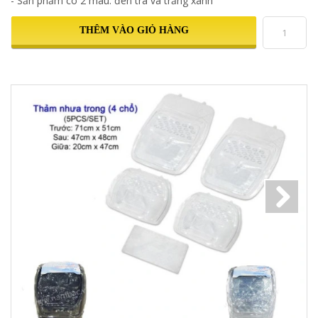
- Sản phẩm có 2 màu: đen trà và trắng xanh
THÊM VÀO GIỎ HÀNG
Next