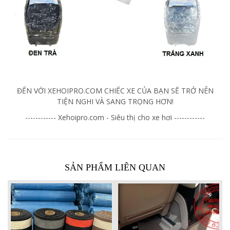
ĐẾN VỚI XEHOIPRO.COM CHIẾC XE CỦA BẠN SẼ TRỞ NÊN
TIỆN NGHI VÀ SANG TRỌNG HƠN!
------------ Xehoipro.com - Siêu thị cho xe hơi ------------
SẢN PHẨM LIÊN QUAN