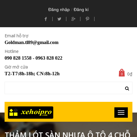
/
Đăng nhập
Đăng kí
Email hỗ trợ
Goldman.tl89@gmail.com
Hotline
090 828 1558 - 0963 828 022
Giờ mở cửa
0₫
T2-T7:8h-18h; CN:8h-12h
0
THẢM LÓT SÀN NHỰA Ô TÔ 4 CHỖ