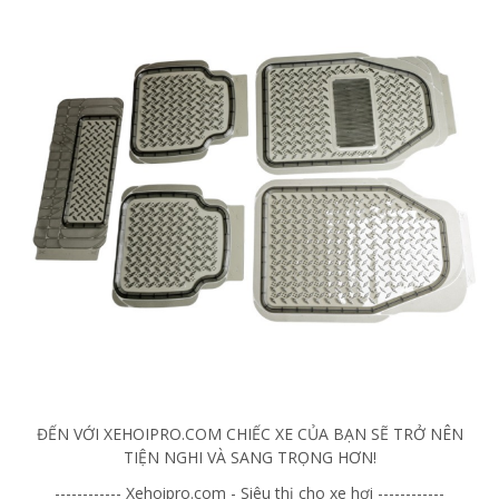
ĐẾN VỚI XEHOIPRO.COM CHIẾC XE CỦA BẠN SẼ TRỞ NÊN
TIỆN NGHI VÀ SANG TRỌNG HƠN!
------------ Xehoipro.com - Siêu thị cho xe hơi ------------