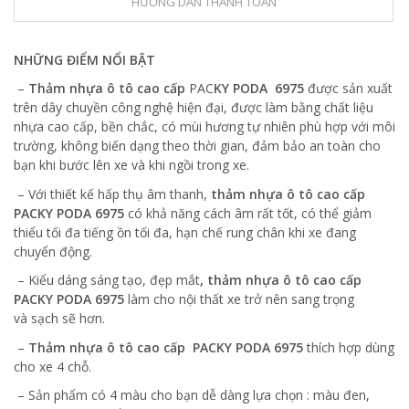
HƯỚNG DẪN THANH TOÁN
NHỮNG ĐIỂM NỔI BẬT
–
Thảm nhựa ô tô cao cấp
PAC
KY PODA
6975
được sản xuất
trên dây chuyền công nghệ hiện đại, được làm bằng chất liệu
nhựa cao cấp, bền chắc, có mùi hương tự nhiên phù hợp với môi
trường, không biến dạng theo thời gian, đảm bảo an toàn cho
bạn khi bước lên xe và khi ngồi trong xe.
– Với thiết kế hấp thụ âm thanh,
thảm nhựa ô tô cao cấp
PACKY PODA
6975
có khả năng cách âm rất tốt, có thể giảm
thiểu tối đa tiếng ồn tối đa, hạn chế rung chân khi xe đang
chuyển động.
– Kiểu dáng sáng tạo, đẹp mắt
, thảm nhựa ô tô cao cấp
PACKY PODA
6975
làm cho nội thất xe trở nên sang trọng
và sạch sẽ hơn.
–
Thảm nhựa ô tô cao cấp PACKY PODA
6975
thích hợp dùng
cho xe 4 chỗ.
– Sản phẩm có 4 màu cho bạn dễ dàng lựa chọn : màu đen,