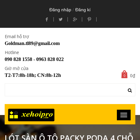
/
Đăng nhập
Đăng kí
Email hỗ trợ
Goldman.tl89@gmail.com
Hotline
090 828 1558 - 0963 828 022
Giờ mở cửa
0₫
T2-T7:8h-18h; CN:8h-12h
0
LÓT SÀN Ô TÔ PACKY PODA 4 CHỖ