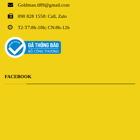
Goldman.tl89@gmail.com
090 828 1558: Call, Zalo
T2-T7:8h-18h; CN:8h-12h
FACEBOOK