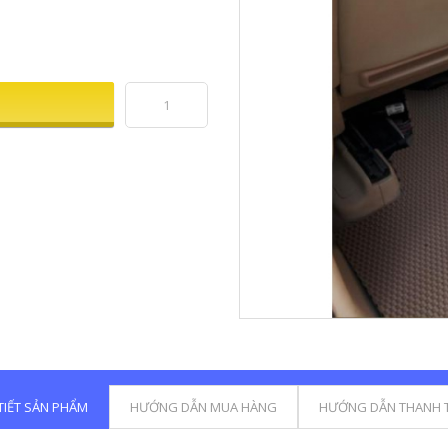
 TIẾT SẢN PHẨM
HƯỚNG DẪN MUA HÀNG
HƯỚNG DẪN THANH 