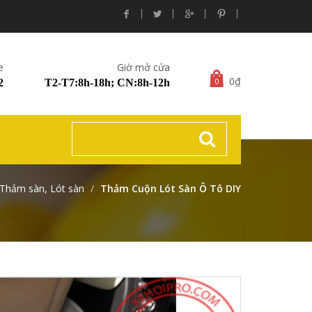
e
Giờ mở cửa
0₫
0
2
T2-T7:8h-18h; CN:8h-12h
Thảm sàn, Lót sàn
Thảm Cuộn Lót Sàn Ô Tô DIY