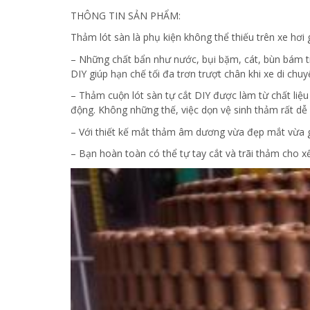
THÔNG TIN SẢN PHẨM:
Thảm lót sàn là phụ kiện không thể thiếu trên xe hơi giú
– Những chất bẩn như nước, bụi bặm, cát, bùn bám trê
DIY giúp hạn chế tối đa trơn trượt chân khi xe di chu
– Thảm cuộn lót sàn tự cắt DIY được làm từ chất liệu
động. Không những thế, việc dọn vệ sinh thảm rất dễ
– Với thiết kế mắt thảm âm dương vừa đẹp mắt vừa gi
– Bạn hoàn toàn có thể tự tay cắt và trãi thảm cho 