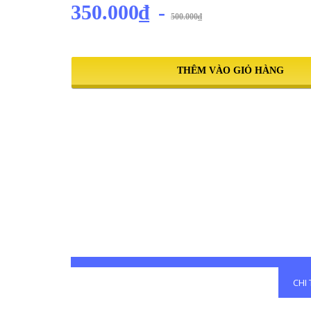
350.000₫
-
500.000₫
THÊM VÀO GIỎ HÀNG
CHI