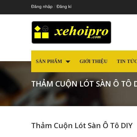
/
Đăng nhập
Đăng kí
SẢN PHẨM
GIỚI THIỆU
TIN TỨ
THẢM CUỘN LÓT SÀN Ô TÔ 
Thảm Cuộn Lót Sàn Ô Tô DIY