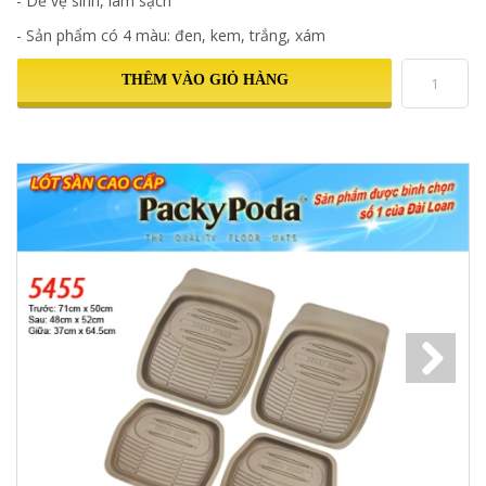
- Dễ vệ sinh, làm sạch
- Sản phẩm có 4 màu: đen, kem, trắng, xám
THÊM VÀO GIỎ HÀNG
Next