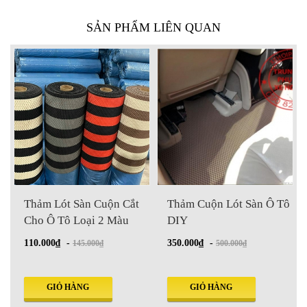
SẢN PHẨM LIÊN QUAN
Cắt
Thảm Cuộn Lót Sàn Ô Tô
Thảm lót sàn Packy Poda
u
DIY
6055
350.000₫
-
520.000₫
-
500.000₫
620.000₫
GIỎ HÀNG
GIỎ HÀNG