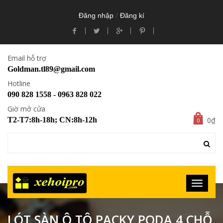
/
Đăng nhập
Đăng kí
Email hỗ trợ
Goldman.tl89@gmail.com
Hotline
090 828 1558 - 0963 828 022
Giờ mở cửa
0₫
T2-T7:8h-18h; CN:8h-12h
0
LÓT SÀN Ô TÔ PACKY PODA 4 CHỖ