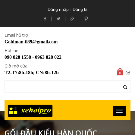
/
Đăng nhập
Đăng kí
Email hỗ trợ
Goldman.tl89@gmail.com
Hotline
090 828 1558 - 0963 828 022
Giờ mở cửa
0₫
T2-T7:8h-18h; CN:8h-12h
0
GỐI ĐẦU KIỂU HÀN QUỐC