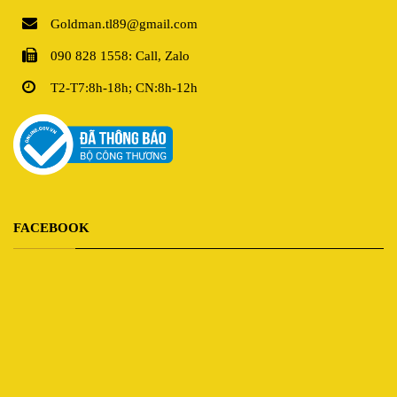
Goldman.tl89@gmail.com
090 828 1558: Call, Zalo
T2-T7:8h-18h; CN:8h-12h
FACEBOOK