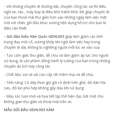
- Với những chuyến đi đường dài, chuyến công tác xa thì điều
ngồi xe, tàu , máy bay là điều khó tránh khỏi. Để giúp chuyến đi
của bạn thoải mái thư giản hơn sau những ngày làm việc mệt
mỏi với chiếc gối đầu khúc xương tiện dụng hỗ trợ cho bạn là
điều cần thiết.
- Gối đầu kiểu Hàn Quốc GDHL003
giúp làm giảm các tình
trạng đau mỏi cổ, xương khớp khi ngồi làm việc hay trong
chuyến đi dài, không bị nghiêng người mỗi lúc xe vào cua.
- Tạo cảm giác thư giãn, dễ chịu và làm giảm áp lực cho người
sử dụng, là sản phầm đồng hành lý tưởng của bạn trong những
chuyến du lịch hay công tác.
- Chất liệu: sợi và vải cao cấp rất mềm mại và dễ chịu.
- Tính năng: Có dây thun giữ gối cố định trên ghế, độ đàn hồi
cao, độ lún phù hợp không gây đau khi sử dụng.
- Màu sắc tươi mới và họa tiết lặp thể hiện đại, bắt mắt cho
không gian thư giãn và thoải mái trên xe.
MẪU GỐI ĐẦU GDHL003 XÁM