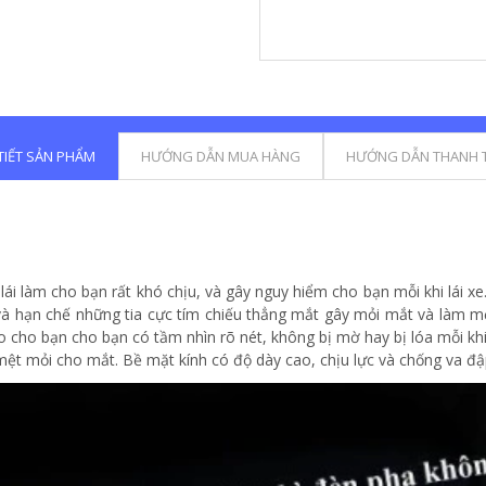
 TIẾT SẢN PHẨM
HƯỚNG DẪN MUA HÀNG
HƯỚNG DẪN THANH 
lái làm cho bạn rất khó chịu, và gây nguy hiểm cho bạn mỗi khi lái x
và hạn chế những tia cực tím chiếu thẳng mắt gây mỏi mắt và làm mờ 
cho bạn cho bạn có tầm nhìn rõ nét, không bị mờ hay bị lóa mỗi khi 
ệt mỏi cho mắt. Bề mặt kính có độ dày cao, chịu lực và chống va đập