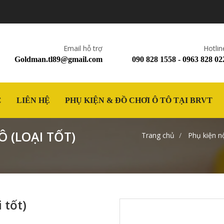
Email hỗ trợ
Hotlin
Goldman.tl89@gmail.com
090 828 1558 - 0963 828 02
C
LIÊN HỆ
PHỤ KIỆN & ĐỒ CHƠI Ô TÔ TẠI BRVT
 (LOẠI TỐT)
Trang chủ
Phụ kiện nộ
 tốt)