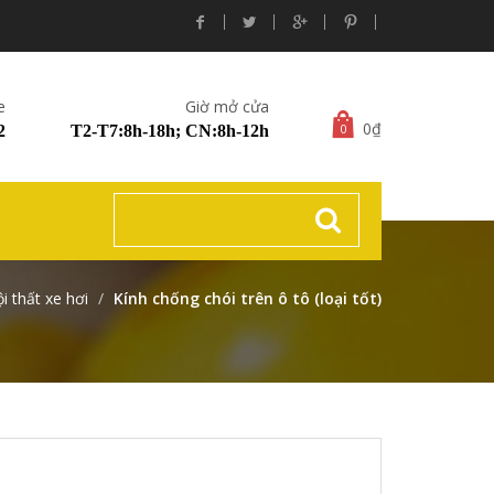
e
Giờ mở cửa
0₫
0
2
T2-T7:8h-18h; CN:8h-12h
i thất xe hơi
Kính chống chói trên ô tô (loại tốt)