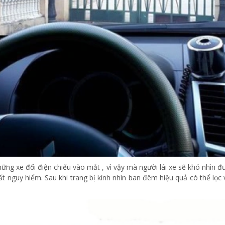
hững xe đối điện chiếu vào mắt , vì vậy mà người lái xe sẽ khó nhìn đ
ất nguy hiểm. Sau khi trang bị kính nhìn ban đêm hiệu quả có thể lọc