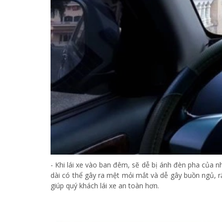
- Khi lái xe vào ban đêm, sẽ dễ bị ánh đèn pha của n
dài có thể gây ra mệt mỏi mắt và dễ gây buồn ngủ, r
giúp quý khách lái xe an toàn hơn.